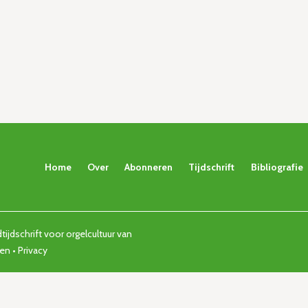
Home
Over
Abonneren
Tijdschrift
Bibliografie
ijdschrift voor orgelcultuur van
den •
Privacy