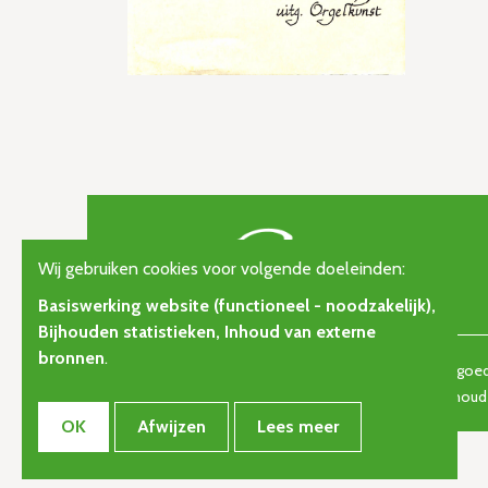
Wij gebruiken cookies voor volgende doeleinden:
Basiswerking website (functioneel - noodzakelijk),
Bijhouden statistieken, Inhoud van externe
bronnen
.
© Copyright 2026 | Orgelkunst | Vlaams cultureel-erfgoedt
gisteren, vandaag en morgen. • Alle rechten voorbehou
OK
Afwijzen
Lees meer