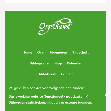
Home
Over
Abonneren
Tijdschrift
Bibliografie
Shop
Kalender
Bibliotheek
Contact
Wij gebruiken cookies voor volgende doeleinden:
© Copyright 2026 | Orgelkunst | Vlaams cultureel-erfgoedtijdschrift
Basiswerking website (functioneel - noodzakelijk),
voor orgelcultuur van gisteren, vandaag en morgen. • Alle rechten
Bijhouden statistieken, Inhoud van externe bronnen
.
voorbehouden •
Privacy