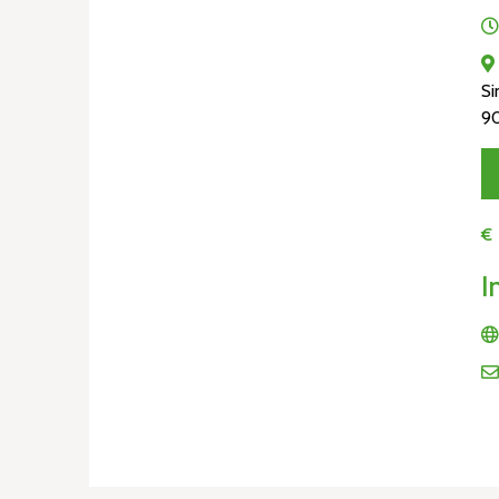
Si
9
€
I