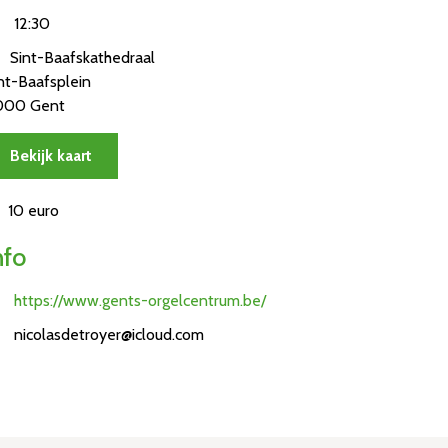
12:30
Sint-Baafskathedraal
nt-Baafsplein
000 Gent
Bekijk kaart
10 euro
nfo
https://www.gents-orgelcentrum.be/
nicolasdetroyer@icloud.com