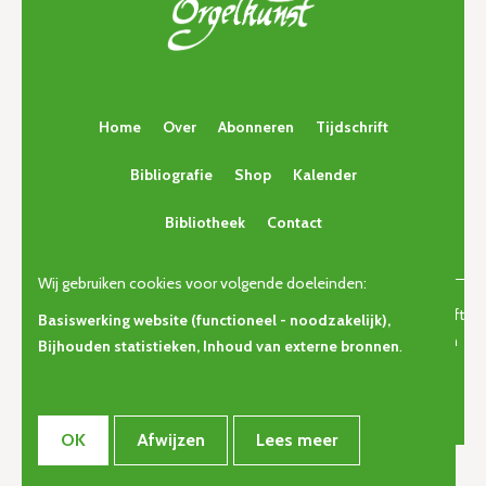
Home
Over
Abonneren
Tijdschrift
Bibliografie
Shop
Kalender
Bibliotheek
Contact
Wij gebruiken cookies voor volgende doeleinden:
© Copyright 2026 | Orgelkunst | Vlaams cultureel-erfgoedtijdschrift
Basiswerking website (functioneel - noodzakelijk),
voor orgelcultuur van gisteren, vandaag en morgen. • Alle rechten
Bijhouden statistieken, Inhoud van externe bronnen
.
voorbehouden •
Privacy
OK
Afwijzen
Lees meer
Webdesign door Zenjoy in Leuven
•
Powered by Nimbu