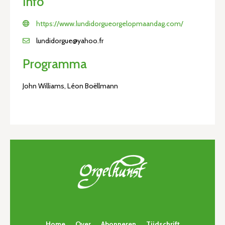
Info
https://www.lundidorgueorgelopmaandag.com/
lundidorgue@yahoo.fr
Programma
John Williams, Léon Boëllmann
Home
Over
Abonneren
Tijdschrift