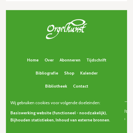
Home
Over
Abonneren
Tijdschrift
Bibliografie
Shop
Kalender
Bibliotheek
Contact
Wij gebruiken cookies voor volgende doeleinden:
© Copyright 2026 | Orgelkunst | Vlaams cultureel-erfgoedtijdschrift
Basiswerking website (functioneel - noodzakelijk),
voor orgelcultuur van gisteren, vandaag en morgen. • Alle rechten
Bijhouden statistieken, Inhoud van externe bronnen
.
voorbehouden •
Privacy