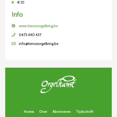
€
€ 10
Info
www.tienseorgelkring.be
0473 440 437
info@tienseorgelkring.be
Home
Over
Abonneren
Tijdschrift