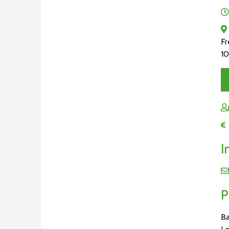
Fr
10
€
I
P
Ba