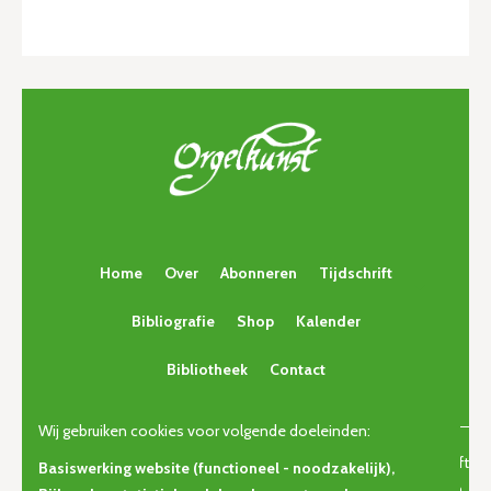
Home
Over
Abonneren
Tijdschrift
Bibliografie
Shop
Kalender
Bibliotheek
Contact
Wij gebruiken cookies voor volgende doeleinden:
© Copyright 2026 | Orgelkunst | Vlaams cultureel-erfgoedtijdschrift
Basiswerking website (functioneel - noodzakelijk),
voor orgelcultuur van gisteren, vandaag en morgen. • Alle rechten