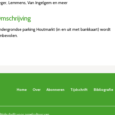
ger, Lemmens, Van Ingelgem en meer
mschrijving
dergrondse parking Houtmarkt (in en uit met bankkaart) wordt
nbevolen.
Home
Over
Abonneren
Tijdschrift
Bibliografie
ijdschrift voor orgelcultuur van