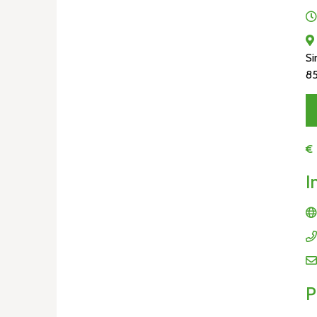
Si
85
€
I
P