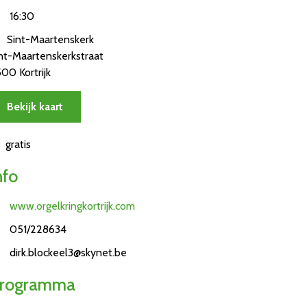
16:30
Sint-Maartenskerk
nt-Maartenskerkstraat
00 Kortrijk
Bekijk kaart
gratis
nfo
www.orgelkringkortrijk.com
051/228634
dirk.blockeel3@skynet.be
rogramma