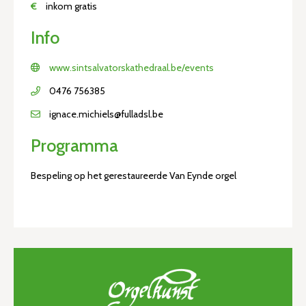
€
inkom gratis
Info
www.sintsalvatorskathedraal.be/events
0476 756385
ignace.michiels@fulladsl.be
Programma
Bespeling op het gerestaureerde Van Eynde orgel