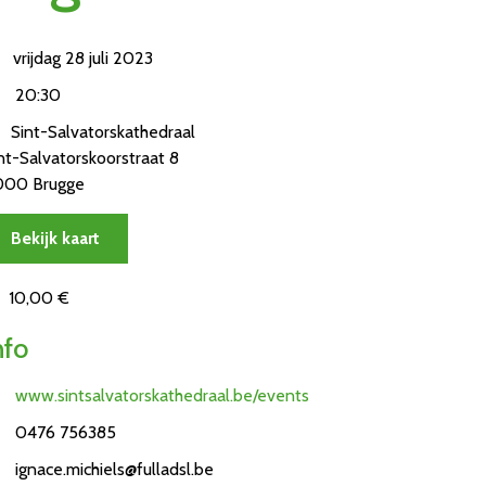
vrijdag 28 juli 2023
20:30
Sint-Salvatorskathedraal
nt-Salvatorskoorstraat 8
000 Brugge
Bekijk kaart
10,00 €
nfo
www.sintsalvatorskathedraal.be/events
0476 756385
ignace.michiels@fulladsl.be