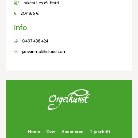
orkest Les Muffatti
€
20/18/5 €
Info
0497 438 424
janvanmol@icloud.com
Home
Over
Abonneren
Tijdschrift