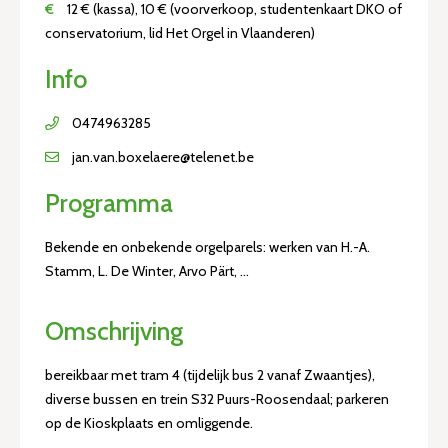
€
12 € (kassa), 10 € (voorverkoop, studentenkaart DKO of
conservatorium, lid Het Orgel in Vlaanderen)
Info
0474963285
jan.van.boxelaere@telenet.be
Programma
Bekende en onbekende orgelparels: werken van H.-A.
Stamm, L. De Winter, Arvo Pärt, ...
Omschrijving
bereikbaar met tram 4 (tijdelijk bus 2 vanaf Zwaantjes),
diverse bussen en trein S32 Puurs-Roosendaal; parkeren
op de Kioskplaats en omliggende.