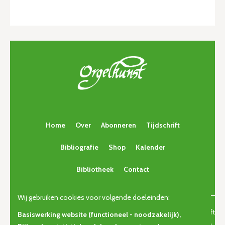
Home
Over
Abonneren
Tijdschrift
Bibliografie
Shop
Kalender
Bibliotheek
Contact
Wij gebruiken cookies voor volgende doeleinden:
© Copyright 2026 | Orgelkunst | Vlaams cultureel-erfgoedtijdschrift
Basiswerking website (functioneel - noodzakelijk),
voor orgelcultuur van gisteren, vandaag en morgen. • Alle rechten