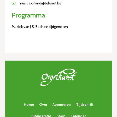
musica.orlandi@telenet.be
Programma
Muziek van J.S. Bach en tijdgenoten
Home
Over
Abonneren
Tijdschrift
Bibliografie
Shop
Kalender