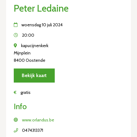
Peter Ledaine
woensdag 10 juli 2024
20:00
kapucijnenkerk
Mijnplein
8400 Oostende
Bekijk kaart
€
gratis
Info
www.orlandus.be
0474313371