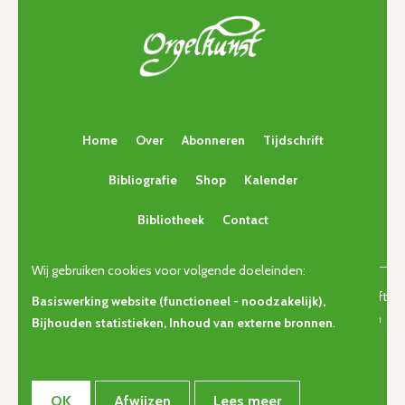
Home
Over
Abonneren
Tijdschrift
Bibliografie
Shop
Kalender
Bibliotheek
Contact
Wij gebruiken cookies voor volgende doeleinden:
© Copyright 2026 | Orgelkunst | Vlaams cultureel-erfgoedtijdschrift
Basiswerking website (functioneel - noodzakelijk),
voor orgelcultuur van gisteren, vandaag en morgen. • Alle rechten
Bijhouden statistieken, Inhoud van externe bronnen
.
voorbehouden •
Privacy
OK
Afwijzen
Lees meer