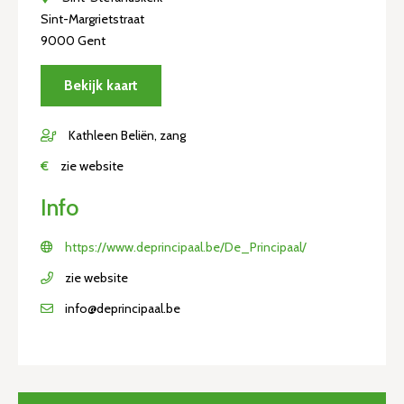
Sint-Margrietstraat
9000 Gent
Bekijk kaart
Kathleen Beliën, zang
€
zie website
Info
https://www.deprincipaal.be/De_Principaal/
zie website
info@deprincipaal.be