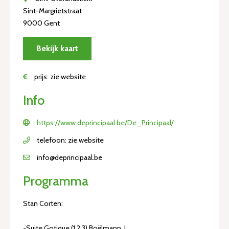
Sint-Margrietstraat
9000 Gent
Bekijk kaart
€
prijs: zie website
Info
https://www.deprincipaal.be/De_Principaal/
telefoon: zie website
info@deprincipaal.be
Programma
Stan Corten:
-Suite Gotique (1,2,3) Boëlmann. L