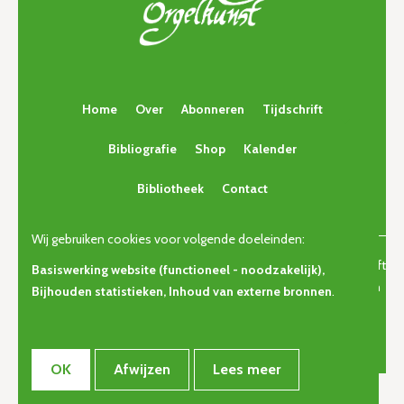
Home
Over
Abonneren
Tijdschrift
Bibliografie
Shop
Kalender
Bibliotheek
Contact
Wij gebruiken cookies voor volgende doeleinden:
© Copyright 2026 | Orgelkunst | Vlaams cultureel-erfgoedtijdschrift
Basiswerking website (functioneel - noodzakelijk),
voor orgelcultuur van gisteren, vandaag en morgen. • Alle rechten
Bijhouden statistieken, Inhoud van externe bronnen
.
voorbehouden •
Privacy
OK
Afwijzen
Lees meer
Webdesign door Zenjoy in Leuven
•
Powered by Nimbu