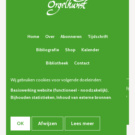
Home
Over
Abonneren
Tijdschrift
Bibliografie
Shop
Kalender
Bibliotheek
Contact
Wij gebruiken cookies voor volgende doeleinden:
© Copyright 2026 | Orgelkunst | Vlaams cultureel-erfgoedtijdschrift
Basiswerking website (functioneel - noodzakelijk),
voor orgelcultuur van gisteren, vandaag en morgen. • Alle rechten
Bijhouden statistieken, Inhoud van externe bronnen
.
voorbehouden •
Privacy
OK
Afwijzen
Lees meer
Webdesign door Zenjoy in Leuven
•
Powered by Nimbu