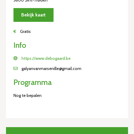
Bekijk kaart
€
Gratis
Info
https://www.debogaard.be
galyanvanmarsenille@gmail.com
Programma
Nog te bepalen