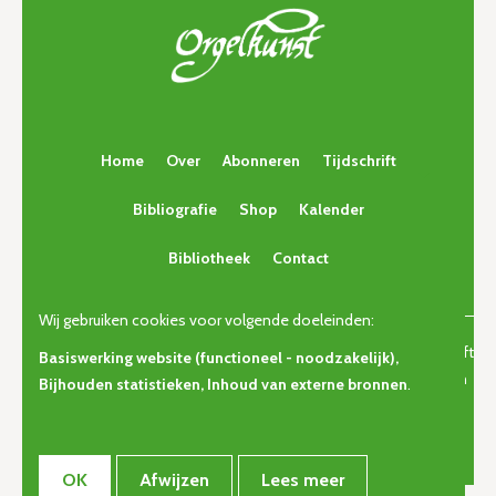
Home
Over
Abonneren
Tijdschrift
Bibliografie
Shop
Kalender
Bibliotheek
Contact
Wij gebruiken cookies voor volgende doeleinden:
© Copyright 2026 | Orgelkunst | Vlaams cultureel-erfgoedtijdschrift
Basiswerking website (functioneel - noodzakelijk),
voor orgelcultuur van gisteren, vandaag en morgen. • Alle rechten
Bijhouden statistieken, Inhoud van externe bronnen
.
voorbehouden •
Privacy
OK
Afwijzen
Lees meer