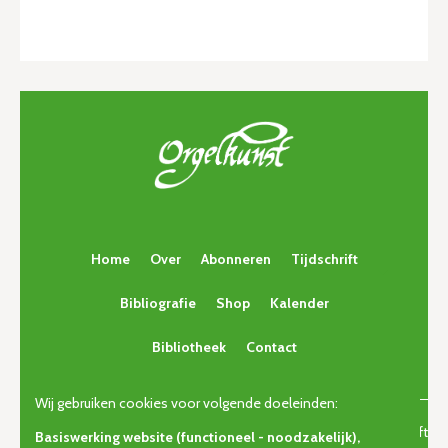
Home
Over
Abonneren
Tijdschrift
Bibliografie
Shop
Kalender
Bibliotheek
Contact
Wij gebruiken cookies voor volgende doeleinden:
© Copyright 2026 | Orgelkunst | Vlaams cultureel-erfgoedtijdschrift
Basiswerking website (functioneel - noodzakelijk),