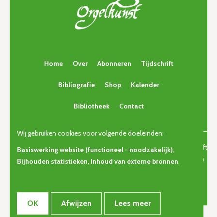
Home
Over
Abonneren
Tijdschrift
Bibliografie
Shop
Kalender
Bibliotheek
Contact
Wij gebruiken cookies voor volgende doeleinden:
© Copyright 2026 | Orgelkunst | Vlaams cultureel-erfgoedtijdschrift
Basiswerking website (functioneel - noodzakelijk),
voor orgelcultuur van gisteren, vandaag en morgen. • Alle rechten
Bijhouden statistieken, Inhoud van externe bronnen
.
voorbehouden •
Privacy
OK
Afwijzen
Lees meer