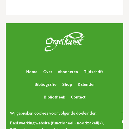
Home
Over
Abonneren
Tijdschrift
Bibliografie
Shop
Kalender
Bibliotheek
Contact
Wij gebruiken cookies voor volgende doeleinden:
© Copyright 2026 | Orgelkunst | Vlaams cultureel-erfgoedtijdschrift
Basiswerking website (functioneel - noodzakelijk),
voor orgelcultuur van gisteren, vandaag en morgen. • Alle rechten