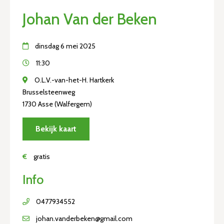
Johan Van der Beken
dinsdag 6 mei 2025
11:30
O.L.V.-van-het-H. Hartkerk
Brusselsteenweg
1730 Asse (Walfergem)
Bekijk kaart
€
gratis
Info
0477934552
johan.vanderbeken@gmail.com