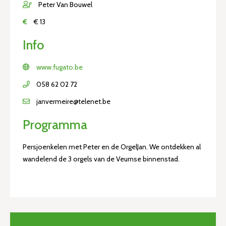
Peter Van Bouwel
€
€ 13
Info
www.fugato.be
058 62 02 72
janvermeire@telenet.be
Programma
Persjoenkelen met Peter en de OrgelJan. We ontdekken al
wandelend de 3 orgels van de Veurnse binnenstad.