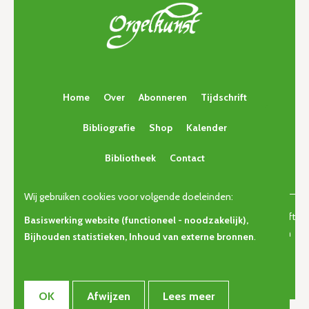
Home
Over
Abonneren
Tijdschrift
Bibliografie
Shop
Kalender
Bibliotheek
Contact
Wij gebruiken cookies voor volgende doeleinden:
© Copyright 2026 | Orgelkunst | Vlaams cultureel-erfgoedtijdschrift
Basiswerking website (functioneel - noodzakelijk),
voor orgelcultuur van gisteren, vandaag en morgen. • Alle rechten
Bijhouden statistieken, Inhoud van externe bronnen
.
voorbehouden •
Privacy
OK
Afwijzen
Lees meer