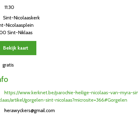
11:30
Sint-Nicolaaskerk
nt-Nicolaasplein
00 Sint-Niklaas
Bekijk kaart
gratis
nfo
https://www.kerknet.be/parochie-heilige-nicolaas-van-myra-si
klaas/artikel/gorgelen-sint-nicolaas?microsite=366#Gorgelen
herawyckers@gmail.com