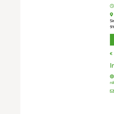
Si
91
€
I
ni