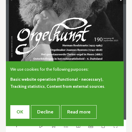
Home
About
Subscriptions
Tijdschrift
Bibliography
Orders
Calendar
Library
Contact
We use cookies for the following purposes:
© Copyright 2026 | Orgelkunst | Vlaams cultureel-erfgoedtijdschrift
Basic website operation (functional - necessary),
voor orgelcultuur van gisteren, vandaag en morgen. • Alle rechten
Tracking statistics, Content from external sources
.
voorbehouden •
Privacy
OK
Decline
Read more
Webdesign door Zenjoy in Leuven
•
Powered by Nimbu