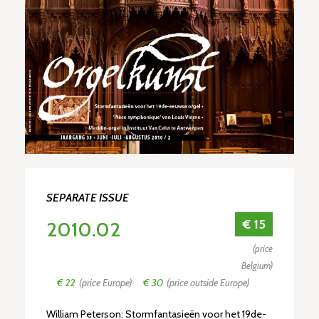
SEPARATE ISSUE
€ 15
2010.02
(price
Belgium)
€ 22
(price Europe)
€ 30
(price outside Europe)
William Peterson: Stormfantasieën voor het 19de-