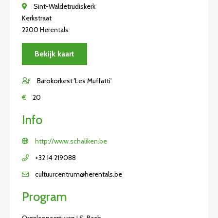
Sint-Waldetrudiskerk
Kerkstraat
2200 Herentals
Bekijk kaart
Barokorkest 'Les Muffatti'
€
20
Info
http://www.schaliken.be
+32 14 219088
cultuurcentrum@herentals.be
Program