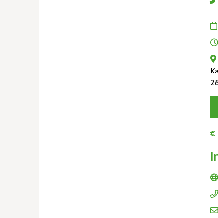
Ka
2
€
I