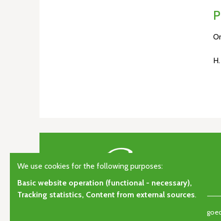
P
Or
H.
We use cookies for the following purposes:
Basic website operation (functional - necessary),
Tracking statistics, Content from external sources
.
© Copyright 2026 | Orgelkunst | Vlaams cultureel-erfgoedt