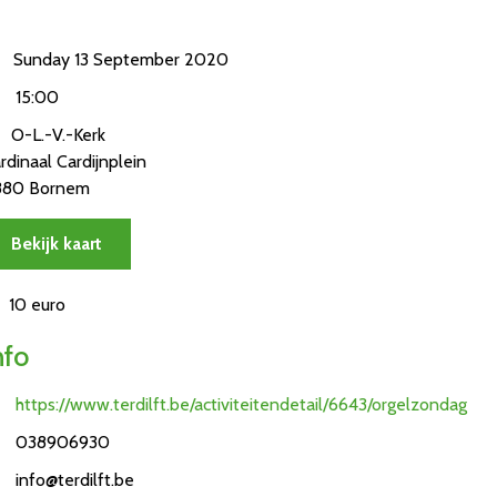
Sunday 13 September 2020
15:00
O-L.-V.-Kerk
rdinaal Cardijnplein
880 Bornem
Bekijk kaart
10 euro
nfo
https://www.terdilft.be/activiteitendetail/6643/orgelzondag
038906930
info@terdilft.be