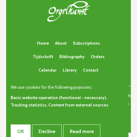
Home
About
Subscriptions
Tijdschrift
Bibliography
Orders
Calendar
Library
Contact
We use cookies for the following purposes:
© Copyright 2026 | Orgelkunst | Vlaams cultureel-erfgoedtijdschrift
Basic website operation (functional - necessary),
voor orgelcultuur van gisteren, vandaag en morgen. • Alle rechten
Tracking statistics, Content from external sources
.
voorbehouden •
Privacy
OK
Decline
Read more