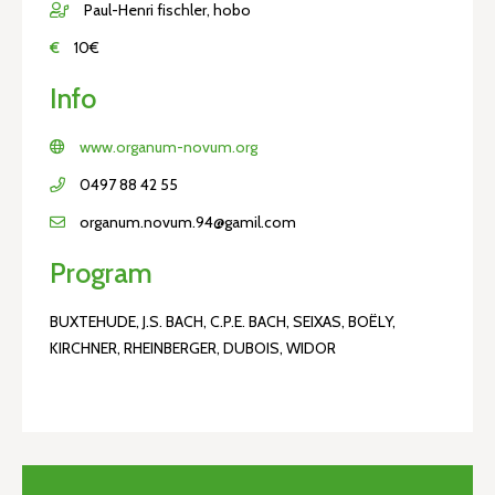
Paul-Henri fischler, hobo
€
10€
Info
www.organum-novum.org
0497 88 42 55
organum.novum.94@gamil.com
Program
BUXTEHUDE, J.S. BACH, C.P.E. BACH, SEIXAS, BOËLY,
KIRCHNER, RHEINBERGER, DUBOIS, WIDOR