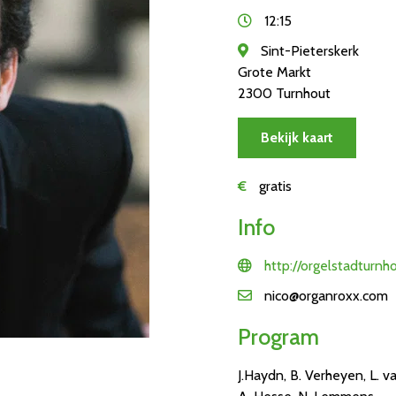
12:15
Sint-Pieterskerk
Grote Markt
2300 Turnhout
Bekijk kaart
€
gratis
Info
http://orgelstadturnh
nico@organroxx.com
Program
J.Haydn, B. Verheyen, L. va