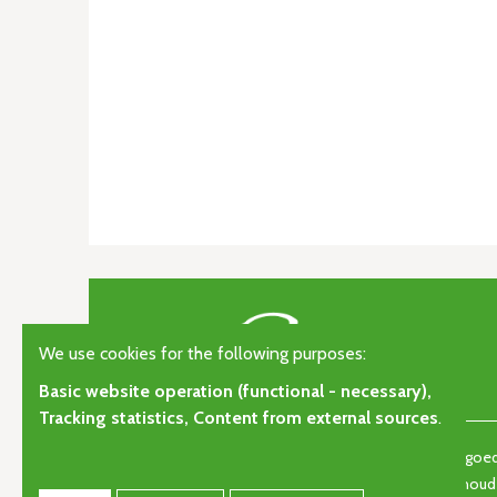
We use cookies for the following purposes:
Basic website operation (functional - necessary),
Tracking statistics, Content from external sources
.
© Copyright 2026 | Orgelkunst | Vlaams cultureel-erfgoedt
gisteren, vandaag en morgen. • Alle rechten voorbehou