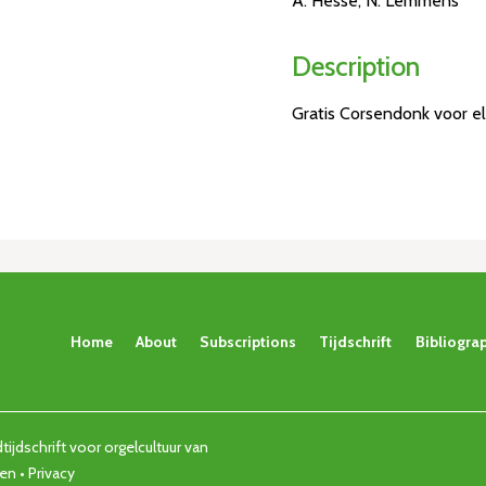
A. Hesse, N. Lemmens
Description
Gratis Corsendonk voor e
Home
About
Subscriptions
Tijdschrift
Bibliogra
ijdschrift voor orgelcultuur van
den •
Privacy