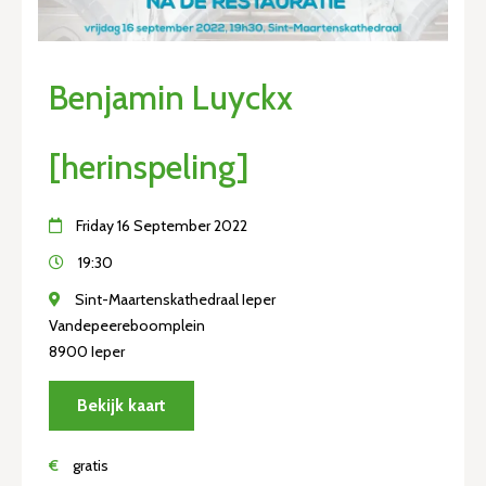
Benjamin Luyckx
[herinspeling]
Friday 16 September 2022
19:30
Sint-Maartenskathedraal Ieper
Vandepeereboomplein
8900 Ieper
Bekijk kaart
€
gratis