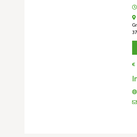
Gr
3
€
I