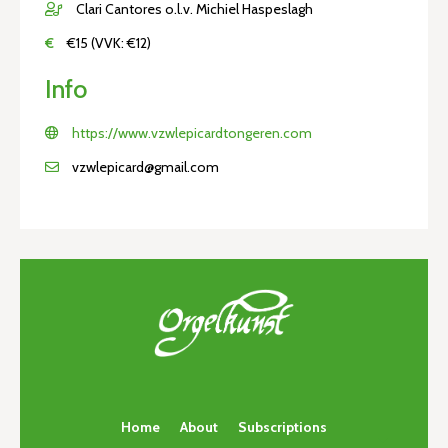
Clari Cantores o.l.v. Michiel Haspeslagh
€
€15 (VVK: €12)
Info
https://www.vzwlepicardtongeren.com
vzwlepicard@gmail.com
Home
About
Subscriptions