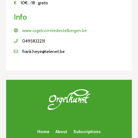
€
10€; -18 : gratis
Info
www.orgelcomitedestelbergen.be
0495822231
frank.heye@telenet.be
Home
About
Subscriptions