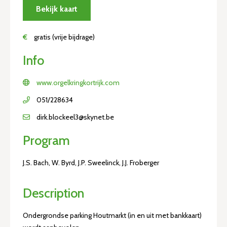
Bekijk kaart
€
gratis (vrije bijdrage)
Info
www.orgelkringkortrijk.com
051/228634
dirk.blockeel3@skynet.be
Program
J.S. Bach, W. Byrd, J.P. Sweelinck, J.J. Froberger
Description
Ondergrondse parking Houtmarkt (in en uit met bankkaart)