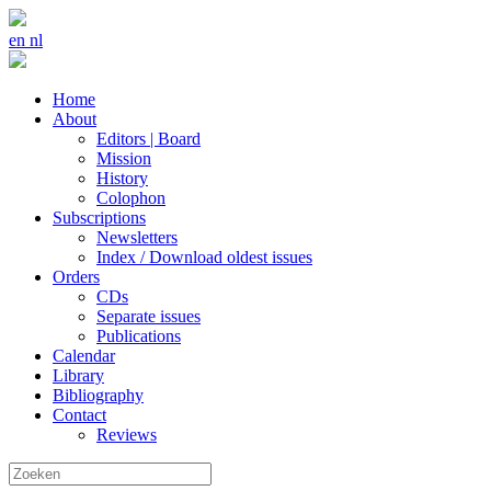
en
nl
Home
About
Editors | Board
Mission
History
Colophon
Subscriptions
Newsletters
Index / Download oldest issues
Orders
CDs
Separate issues
Publications
Calendar
Library
Bibliography
Contact
Reviews