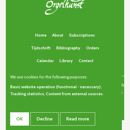
Home
About
Subscriptions
Tijdschrift
Bibliography
Orders
Calendar
Library
Contact
We use cookies for the following purposes:
© Copyright 2026 | Orgelkunst | Vlaams cultureel-erfgoedtijdschrift
Basic website operation (functional - necessary),
voor orgelcultuur van gisteren, vandaag en morgen. • Alle rechten
Tracking statistics, Content from external sources
.
voorbehouden •
Privacy
OK
Decline
Read more
Webdesign door Zenjoy in Leuven
•
Powered by Nimbu