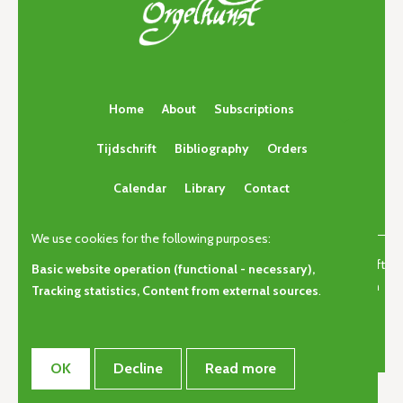
Home
About
Subscriptions
Tijdschrift
Bibliography
Orders
Calendar
Library
Contact
We use cookies for the following purposes:
© Copyright 2026 | Orgelkunst | Vlaams cultureel-erfgoedtijdschrift
Basic website operation (functional - necessary),
voor orgelcultuur van gisteren, vandaag en morgen. • Alle rechten
Tracking statistics, Content from external sources
.
voorbehouden •
Privacy
OK
Decline
Read more
Webdesign door Zenjoy in Leuven
•
Powered by Nimbu