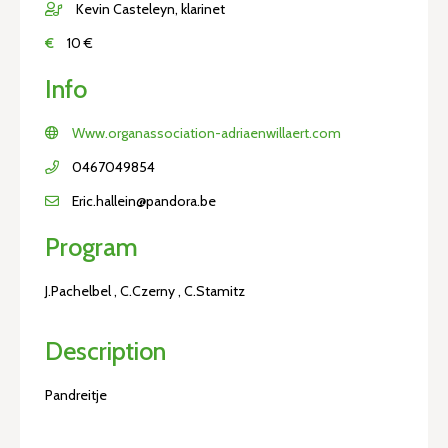
Kevin Casteleyn, klarinet
€
10 €
Info
Www.organassociation-adriaenwillaert.com
0467049854
Eric.hallein@pandora.be
Program
J.Pachelbel , C.Czerny , C.Stamitz
Description
Pandreitje