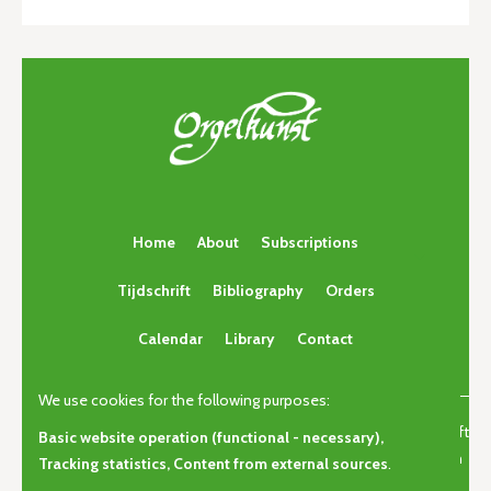
Home
About
Subscriptions
Tijdschrift
Bibliography
Orders
Calendar
Library
Contact
We use cookies for the following purposes:
© Copyright 2026 | Orgelkunst | Vlaams cultureel-erfgoedtijdschrift
Basic website operation (functional - necessary),
voor orgelcultuur van gisteren, vandaag en morgen. • Alle rechten
Tracking statistics, Content from external sources
.
voorbehouden •
Privacy