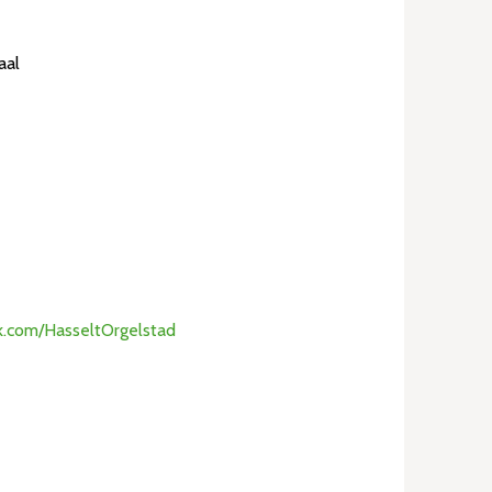
aal
k.com/HasseltOrgelstad