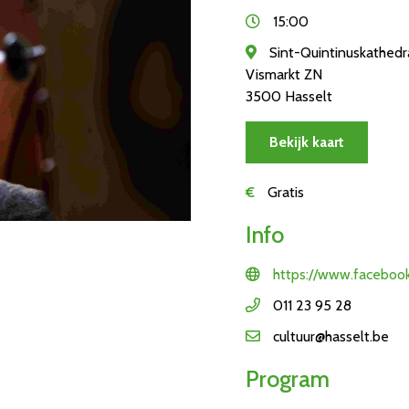
15:00
Sint-Quintinuskathedr
Vismarkt ZN
3500 Hasselt
Bekijk kaart
€
Gratis
Info
https://www.faceboo
011 23 95 28
cultuur@hasselt.be
Program