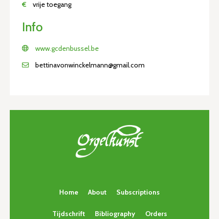
€
vrije toegang
Info
www.gcdenbussel.be
bettinavonwinckelmann@gmail.com
Home
About
Subscriptions
Tijdschrift
Bibliography
Orders