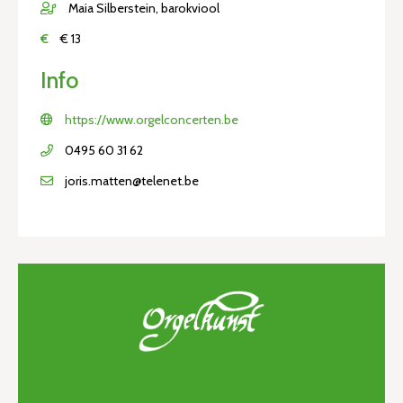
Maia Silberstein, barokviool
€
€ 13
Info
https://www.orgelconcerten.be
0495 60 31 62
joris.matten@telenet.be