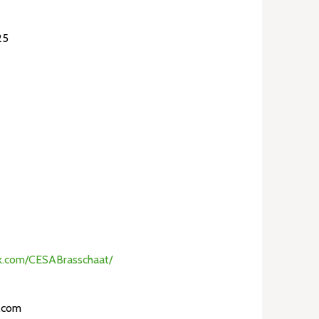
25
k.com/CESABrasschaat/
.com