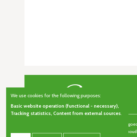
We use cookies for the following purposes:
Basic website operation (functional - necessary),
Tracking statistics, Content from external sources
.
© Copyright 2026 | Orgelkunst | Vlaams cultureel-erfgoedt
gisteren, vandaag en morgen. • Alle rechten voorbehou