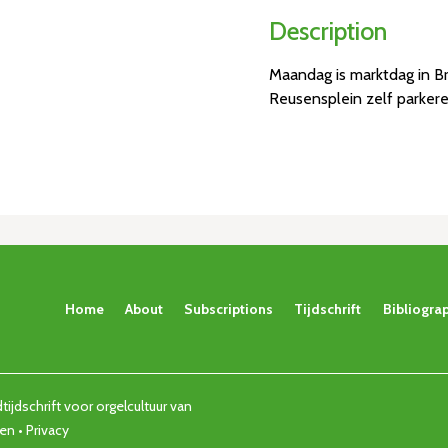
Description
Maandag is marktdag in Br
Reusensplein zelf parkere
Home
About
Subscriptions
Tijdschrift
Bibliogra
ijdschrift voor orgelcultuur van
den •
Privacy