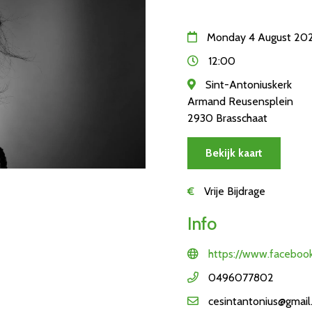
Monday 4 August 20
12:00
Sint-Antoniuskerk
Armand Reusensplein
2930 Brasschaat
Bekijk kaart
€
Vrije Bijdrage
Info
https://www.faceboo
0496077802
cesintantonius@gmail