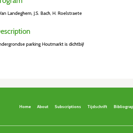
rogram
 Van Landeghem, J.S. Bach, H. Roelstraete
escription
dergrondse parking Houtmarkt is dichtbij!
Home
About
Subscriptions
Tijdschrift
Bibliogra