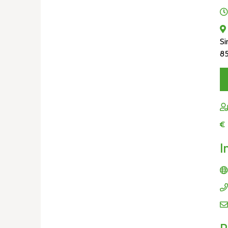
Si
85
€
I