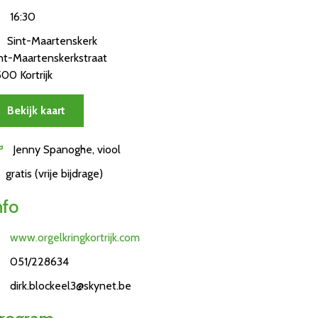
16:30
Sint-Maartenskerk
nt-Maartenskerkstraat
00 Kortrijk
Bekijk kaart
Jenny Spanoghe, viool
gratis (vrije bijdrage)
nfo
www.orgelkringkortrijk.com
051/228634
dirk.blockeel3@skynet.be