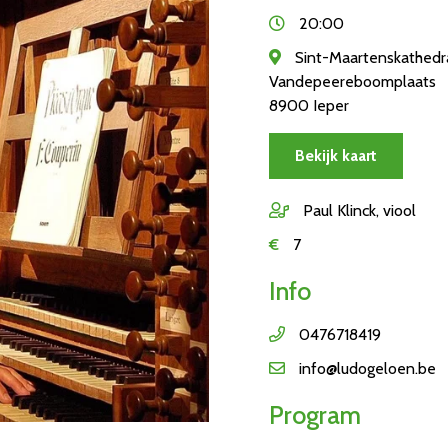
20:00
Sint-Maartenskathedr
Vandepeereboomplaats
8900 Ieper
Bekijk kaart
Paul Klinck, viool
€
7
Info
0476718419
info@ludogeloen.be
Program